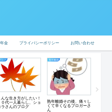
年金
プライバシーポリシー
お問い合わせ
ブログ
熟年離婚
ブログ
アンチ
こんな生き方がしたい！
熟年離婚その後、痛々し
て、コ
６０代一人暮らし、ショ
くて辛くなるブロガーさ
コラさんのブログ
ん