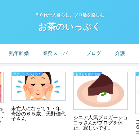
６０代一人暮らし、ソロ活を楽しむ
お茶のいっぷく
熟年離婚
業務スーパー
ブログ
介護
アラカンのつぶやき
おひとり様の老後
未亡人になって１７年、
代
奇跡の６５歳、天野佳代
し
シニア人気ブロガーショ
子さん
）
コラさんがブログを休
止、寂しいです。