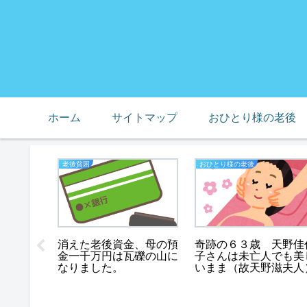
ホーム
サイトマップ
おひとり様の老後
老後貧困
おひとり様の老後
消えた老後資金、母の預
奇跡の６３歳 天野佳
金一千万円は瓦礫の山に
子さんは未亡人でも美
ーにて、
なりました。
いまま（故天野滋夫人
底辺の会