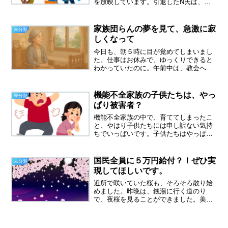
を放映しています。引退したN氏は、と
んでもない人だったってことがわかりま
した。懐かしい、グループサウンズ最
近、YouTubeで、昭和の頃に流行ったグ
家族団らんの夢を見て、急激に寂
未分類
ループサウンズの映像...
しくなって
今日も、朝５時に目が覚めてしまいまし
た。仕事はお休みで、ゆっくりできると
わかっていたのに。午前中は、教会へ行
き、帰宅して昼食をとったら、さっそく
昼寝家族が集まる夢を見る懐かしい顔ぶ
れがそろって、にぎやかに笑い声が飛び
機能不全家族の子供たちは、やっ
未分類
交い、テーブルには手料理...
ぱり被害者？
機能不全家族の中で、育ててしまったこ
と、やはり子供たちには申し訳ない気持
ちでいっぱいです。子供たちはやっぱり
被害者なのか、それでも幸せになってほ
しいと、せつに思います。娘は１８歳で
家を出て、近所のワンルームマンション
国民全員に５万円給付？！ぜひ実
未分類
に住み、東京の専門学校に...
現してほしいです。
近所で咲いていた桜も、そろそろ散り始
めました。昨晩は、銭湯に行く道のり
で、夜桜を見ることができました。美し
い！桜よ、今年もありがとう！という気
持ちになりました。国民全員に、５万円
給付？！メディアを見ていたら、こんな