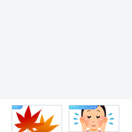
ブログ
アラカンのつぶやき
お