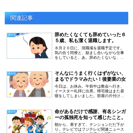
関連記事
辞めたくなくても辞めていった６
未分類
５歳、私も潔く退職します。
８月２０日に、現職場を退職予定です。
気の合う同僚と、励まし合いながら仕事
をしていると、あ、辞めたくないな、も
っと頑張れたかもと思ったり、複雑な心
境です。何よりも１７年続けたレジ打ち
の仕事が大好きでした。いろんなお客様
そんなにうまく行くはずがない、
未分類
がいるけれど、ありがとう...
まるでドラマみたい！後妻業の女
今日は、お休み。午前中は教会へ行き、
イースター礼拝に出席。帰宅後はまた昼
寝をしてしまいました。部屋の片付けを
しようと思っていたけれど、スイッチ入
らず。自分を甘やかしてゴロゴロしてま
した。再婚相手が急逝今年２月に記事に
命があるだけで感謝、有名シンガ
未分類
していた、貧困あきらさん...
ーの孤独死を知って感じたこと。
朝から、寒すぎて、テンションだだ下が
り。テレビではフジテレビ関連ニュース