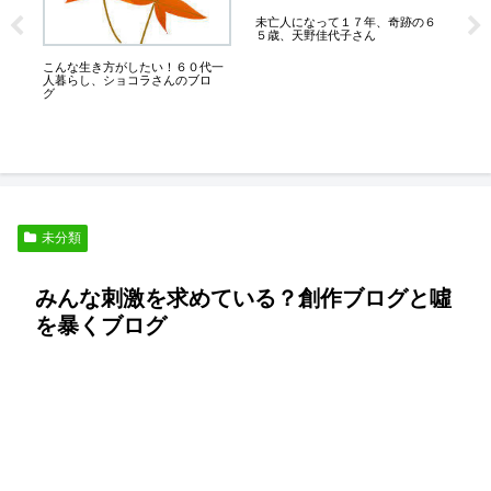
未亡人になって１７年、奇跡の６
奇
な
５歳、天野佳代子さん
未
夫
こんな生き方がしたい！６０代一
人暮らし、ショコラさんのブロ
グ
未分類
みんな刺激を求めている？創作ブログと噓
を暴くブログ