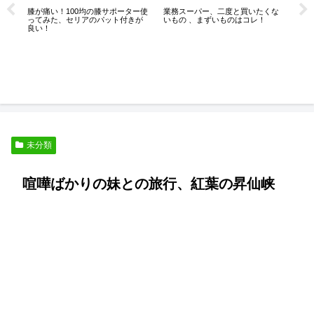
万
６
業務スーパー、二度と買いたくな
膝が痛い！100均の膝サポーター使
に
いもの 、まずいものはコレ！
ってみた、セリアのパット付きが
良い！
未分類
喧嘩ばかりの妹との旅行、紅葉の昇仙峡