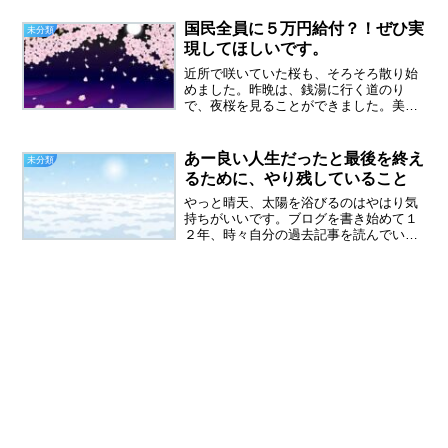
い出し、普通に仕事をしている姿を見
て、この違いはなんだんだ？なんて思い
国民全員に５万円給付？！ぜひ実
未分類
ました。気持ちだけは、若い...
現してほしいです。
近所で咲いていた桜も、そろそろ散り始
めました。昨晩は、銭湯に行く道のり
で、夜桜を見ることができました。美し
い！桜よ、今年もありがとう！という気
持ちになりました。国民全員に、５万円
給付？！メディアを見ていたら、こんな
あー良い人生だったと最後を終え
未分類
嬉しいニュースが飛び込んで...
るために、やり残していること
やっと晴天、太陽を浴びるのはやはり気
持ちがいいです。ブログを書き始めて１
２年、時々自分の過去記事を読んでいま
す。自分の文章ながら、すごくネガティ
ブな言葉が多い。貧困母子家庭時代や、
パートの人間関係で悩んだこと、夫のこ
と、本当にいろいろありま...