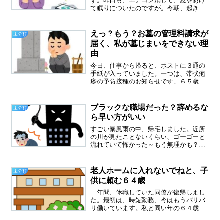
す。昨日も、エアコン消して、窓をあけ
て眠りについたのですが。今朝、起きて
びっくり。網戸をしめずに窓をあけてい
たのです。忌まわしいGに、どうぞ入っ
てきてくださいと言っているようなも
えっ？もう？お墓の管理料請求が
未分類
の、だけど大丈夫でした。蚊を...
届く、私が墓じまいをできない理
由
今日、仕事から帰ると、ポストに３通の
手紙が入っていました。一つは、帯状疱
疹の予防接種のお知らせです。６５歳に
なる人へ案内がくるらしい、全額補助で
はなくて一部補助のようでした。たぶん
受けないと思います。某ワクチンが原因
ブラックな職場だった？辞めるな
未分類
で、認知症を発症した知人...
ら早い方がいい
すごい暴風雨の中、帰宅しました。近所
の川が見たことないくらい、ゴーゴーと
流れていて怖かった～もう無理かも？昨
日の記事では、辞める選択肢はないと、
エラソーに書きましたが、とんでもない
職場に紛れ込んでしまったようです。三
老人ホームに入れないでねと、子
未分類
日目の今日、４時間永遠に...
供に頼む６４歳
一年間、休職していた同僚が復帰しまし
た。最初は、時短勤務、今はもうバリバ
リ働いています。私と同い年の６４歳一
年、休んでいても、仕事内容をすぐに思