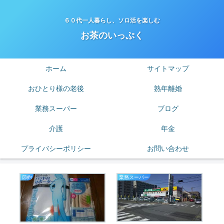
６０代一人暮らし、ソロ活を楽しむ
お茶のいっぷく
ホーム
サイトマップ
おひとり様の老後
熟年離婚
業務スーパー
ブログ
介護
年金
プライバシーポリシー
お問い合わせ
節約
業務スーパー
老