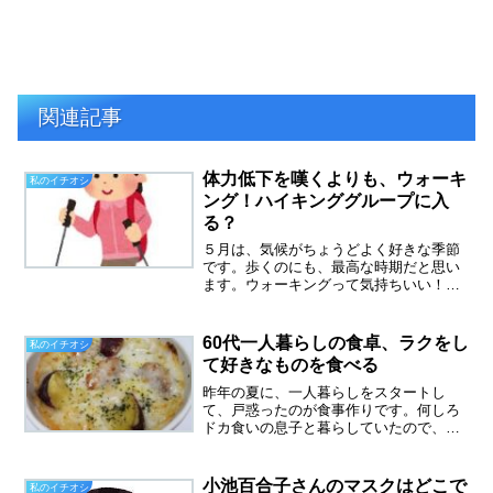
関連記事
体力低下を嘆くよりも、ウォーキ
私のイチオシ
ング！ハイキンググループに入
る？
５月は、気候がちょうどよく好きな季節
です。歩くのにも、最高な時期だと思い
ます。ウォーキングって気持ちいい！骨
折した時も、右腕をつりながら毎日歩い
ていました。近所をブラブラが多かった
ので、やはり自然が多い場所はなかなか
60代一人暮らしの食卓、ラクをし
私のイチオシ
なく、街中を歩くことが多...
て好きなものを食べる
昨年の夏に、一人暮らしをスタートし
て、戸惑ったのが食事作りです。何しろ
ドカ食いの息子と暮らしていたので、つ
いたくさん作ってしまってたべきれない
ことが多々ありました。そして、自分の
ためだけに作るご飯は、味気なく気合が
小池百合子さんのマスクはどこで
私のイチオシ