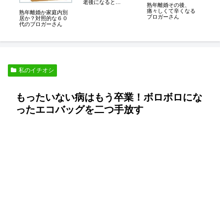
老後になると
ト
熟年離婚その後、
は・・・
痛々しくて辛くなる
熟年離婚か家庭内別
ブロガーさん
居か？対照的な６０
代のブロガーさん
私のイチオシ
もったいない病はもう卒業！ボロボロにな
ったエコバッグを二つ手放す