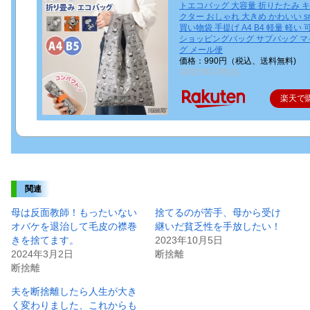
トエコバッグ 大容量 折りたたみ 
クター おしゃれ 大きめ かわいい sn
買い物袋 手提げ A4 B4 軽量 軽い 
ショッピングバッグ サブバッグ マ
グ メール便
価格：990円（税込、送料無料)
(2025/8/17時点)
楽天で
関連
母は反面教師！もったいない
捨てるのが苦手、母から受け
オバケを退治して毛皮の襟巻
継いだ貧乏性を手放したい！
きを捨てます。
2023年10月5日
2024年3月2日
断捨離
断捨離
夫を断捨離したら人生が大き
く変わりました、これからも