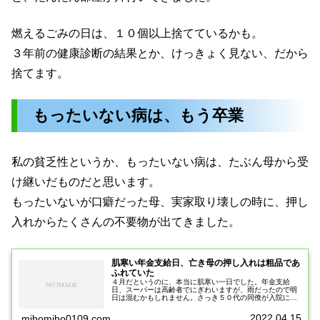
燃えるごみの日は、１０個以上捨てているかも。
３年前の健康診断の結果とか、けっきょく見ない、だから
捨てます。
もったいない病は、もう卒業
私の貧乏性というか、もったいない病は、たぶん母から受
け継いだものだと思います。
もったいないが口癖だった母、実家取り壊しの時に、押し
入れからたくさんの不要物が出てきました。
肌寒い年金支給日、亡き母の押し入れは粗品であ
ふれていた
４月だというのに、本当に肌寒い一日でした。年金支給
日、スーパーは高齢者でにぎわいますが、雨だったので明
日は混むかもしれません。さっき５０代の同僚が入院にし
たというlineが来ました。心配です。肌寒い年金支給日
に、母を思い出す母は、認知症が進...
2022.04.15
mihomiho0109.com