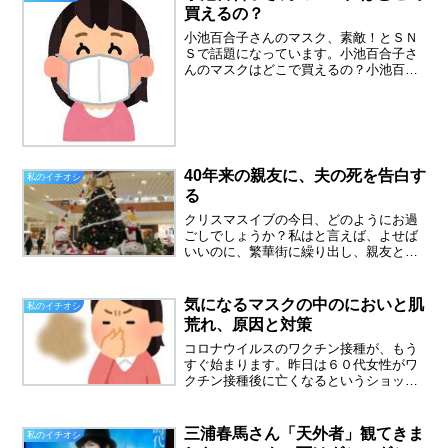
入りません。節約のためにな...
買えるの？
小池百合子さんのマスク、素敵！とＳＮ
Ｓで話題になっています。小池百合子さ
んのマスクはどこで買えるの？小池百合
子さんはお若く見えますが６７歳なんで
すね。レースだったりハートマークだっ
たり、今日はどんなマスク？と楽しみに
している人も多いようです...
40年来の親友に、夫の死を告白す
私のイチオシ
る
クリスマスイブの今日、どのようにお過
ごしでしょうか？私はと言えば、よせば
いいのに、繁華街に繰り出し、親友とラ
ンチしてきました。場所は、東京の彼女
と、横須賀の私、ちょうど中間地点の武
蔵小杉です。私はこの武蔵小杉が、なぜ
気になるマスクの中のにおいと肌
私のイチオシ
か気に入っています。二年...
荒れ、原因と対策
コロナウイルスのワクチン接種が、もう
すぐ始まります。昨日は６０代女性がワ
クチン接種後に亡くなるというショック
なニュースがありました。ドキッとしま
す、そしてやっぱり怖いなと思いまし
た。横須賀市は、なんとデパートの中で
三浦春馬さん「天外者」観てきま
私のイチオシ
接種できるそうですが、待ち...