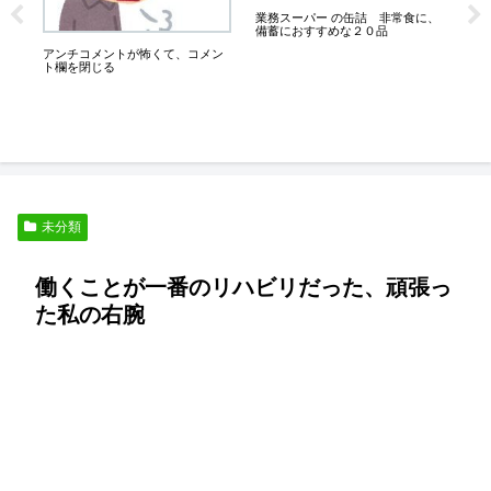
業務スーパー の缶詰 非常食に、
備蓄におすすめな２０品
アンチコメントが怖くて、コメン
こ
さ
ト欄を閉じる
人
未分類
働くことが一番のリハビリだった、頑張っ
た私の右腕