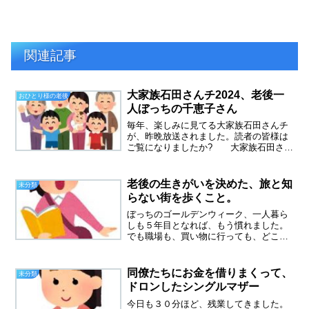
関連記事
大家族石田さんチ2024、老後一
おひとり様の老後
人ぼっちの千恵子さん
毎年、楽しみに見てる大家族石田さんチ
が、昨晩放送されました。読者の皆様は
ご覧になりましたか? 大家族石田さん
チ、2024一家の大黒柱である晃さんと、
奥様の千恵子さんは現在も熟年別居中で
す。もともと、母親の介護のために別居
老後の生きがいを決めた、旅と知
未分類
を始めた二人。その...
らない街を歩くこと。
ぼっちのゴールデンウィーク、一人暮ら
しも５年目となれば、もう慣れました。
でも職場も、買い物に行っても、どこも
激混みなので、苦手なのは変わりませ
ん。老後の生きがい気が付けば６５歳、
前期高齢者と呼ばれる年齢になってまし
同僚たちにお金を借りまくって、
未分類
た。体は正直ですね、体力の...
ドロンしたシングルマザー
今日も３０分ほど、残業してきました。