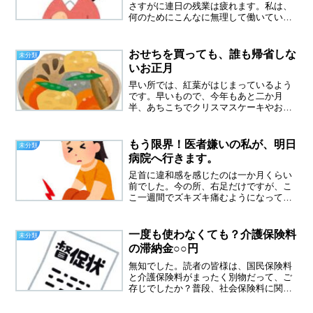
さすがに連日の残業は疲れます。私は、
何のためにこんなに無理して働いている
のかと、ふと思いました。私は今の職場
に勤めて１４年目になります。いろんな
同僚がいました、まず思い出すのは亡く
おせちを買っても、誰も帰省しな
未分類
なってしまったパートさん...
いお正月
早い所では、紅葉がはじまっているよう
です。早いもので、今年もあと二か月
半、あちこちでクリスマスケーキやおせ
ち料理の宣伝をみかけるようになりまし
た。長くスーパー業界に勤めていた私
は、お正月休みはなかったのだけど、来
もう限界！医者嫌いの私が、明日
未分類
年はどうやら一日二日と休みら...
病院へ行きます。
足首に違和感を感じたのは一か月くらい
前でした。今の所、右足だけですが、こ
こ一週間でズキズキ痛むようになってき
ました。なんとかだましだまし使ってき
ましたが、もう限界です。やっぱり立ち
仕事はもう無理なのか。明日、整形外科
一度も使わなくても？介護保険料
未分類
を受診します。今日は、痛...
の滞納金○○円
無知でした。読者の皆様は、国民保険料
と介護保険料がまったく別物だって、ご
存じでしたか？普段、社会保険料に関し
ては、お給料から天引きされるので、気
にしていなくて、別物だって知りません