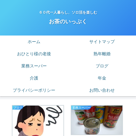
６０代一人暮らし、ソロ活を楽しむ
お茶のいっぷく
ホーム
サイトマップ
おひとり様の老後
熟年離婚
業務スーパー
ブログ
介護
年金
プライバシーポリシー
お問い合わせ
ブログ
業務スーパー
ブ