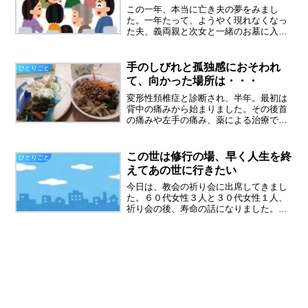
この一年、本当に亡き夫の夢をみまし
た。一年たって、ようやく現れなくなっ
た夫、義両親と次女と一緒のお墓に入
り、成仏したのか。親戚が大勢集まる夢
を見た昨晩は、親戚が大勢集まる夢をみ
ました。妹も兄嫁も出てきた、そしてす
手のしびれと孤独感におそわれ
ひとりごと
でに亡くなっている叔父叔母も...
て、向かった場所は・・・
変形性頚椎症と診断され、半年。最初は
背中の痛みから始まりました。その後首
の痛みや左手の痛み、薬による治療で良
くなったり悪くなったり、最近は左手の
しびれに悩まさていました。精神的に追
い込まれる 娘にLINEをブロックされ、１
この世は修行の場、早く人生を終
ひとりごと
ヶ月たちました。ブ...
えてあの世に行きたい
今日は、教会の祈り会に出席してきまし
た。６０代女性３人と３０代女性１人、
祈り会の後、寿命の話になりました。６
０代女性３人は、もういつ天国に召され
てもいいという考え、私もその一人で
す。だからといって死にたいと思ってい
るのではなく、いつ終わりが...