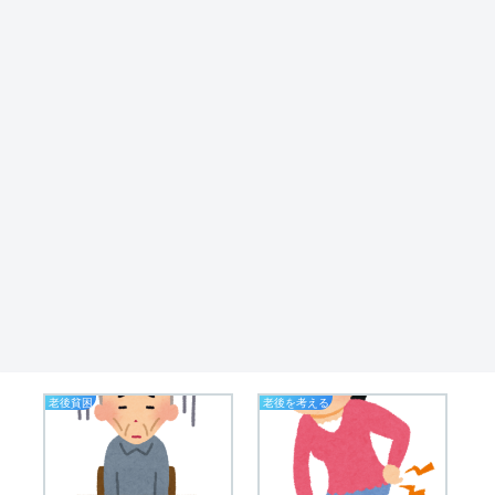
老後貧困
老後を考える
業