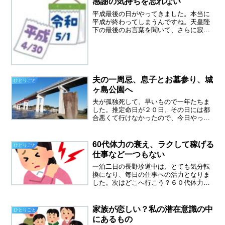
感謝の気持ちを忘れない
平成最後の日がやってきました。本当に
平成が終わってしまうんですね。天皇陛
下の最後のお言葉を聞いて、さらに寂し
い気持ちになりました。もうテレビで拝
見することはなくなってしまうのでしょ
うか。私は地元で、天皇陛下と皇后さま
を拝見したことがあります...
夫の一周忌、息子とお墓参り、城
ひとりごと
ヶ島公園へ
夫が孤独死して、早いもので一年たちま
した。推定命日が２０日、その日には都
合悪くて行けなかったので、今日やっと
行く事ができました。夫のお墓参りへ娘
も誘ったけれど、やっぱり断られて、息
子と二人で行ってきました。お墓参りに
60代体力の衰え、ラクして稼げる
ひとりごと
行く前に、腹ごしらえ、息...
仕事など一つもない
一泊二日の長野珍道中は、とても気分転
換になり、毎日の仕事への活力となりま
した。次はどこへ行こう？６０代体力の
衰えを受け入れる同い年の妹とは、お互
い仕事の愚痴大会になりました。妹は、
訪問介護の仕事をしているのですが、一
家族が恋しい？私の潜在意識の中
ひとりごと
日６件も行く日があるとか...
にあるもの