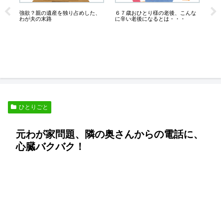
強欲？親の遺産を独り占めした、
６７歳おひとり様の老後、こんな
業務
わが夫の末路
に辛い老後になるとは・・・
備
さ
ひとりごと
元わが家問題、隣の奥さんからの電話に、
心臓バクバク！