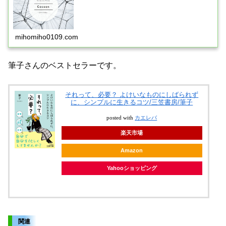
mihomiho0109.com
筆子さんのベストセラーです。
それって、必要？ よけいなものにしばられず
に、シンプルに生きるコツ/三笠書房/筆子
posted with
カエレバ
楽天市場
Amazon
Yahooショッピング
関連