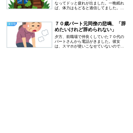
なってドッと疲れが出ました。一晩眠れ
ば、体力はもどると過信してました。旅
の疲れが二日後に出るとは・・・、やっ
ぱり年取ったってことですね。ようや
く、元わが家が売れそうです。夫が亡く
７０歳パート元同僚の悲鳴、「辞
未分類
なったのが、１０月末、その...
めたいけれど辞められない」
夕方、前職場で仲良くしていた７０代の
パートさんから電話がきました。彼女
は、スマホが使いこなせていないので、
LINEができません。いつも用事がある時
は、電話がきます。７０歳パート、元同
僚の悲鳴バスの中で転んで、背中を打っ
たという。少し前まで、...