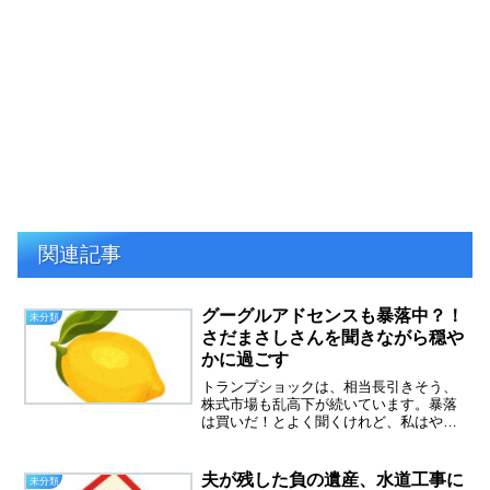
関連記事
グーグルアドセンスも暴落中？！
未分類
さだまさしさんを聞きながら穏や
かに過ごす
トランプショックは、相当長引きそう、
株式市場も乱高下が続いています。暴落
は買いだ！とよく聞くけれど、私はやめ
ておきます。私は、高配当株の投資信託
を運用していますが、すべてマイナスに
なってしまいました。それでも、昨日
夫が残した負の遺産、水道工事に
未分類