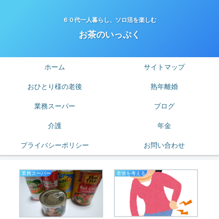
６０代一人暮らし、ソロ活を楽しむ
お茶のいっぷく
ホーム
サイトマップ
おひとり様の老後
熟年離婚
業務スーパー
ブログ
介護
年金
プライバシーポリシー
お問い合わせ
業務スーパー
老後を考える
熟