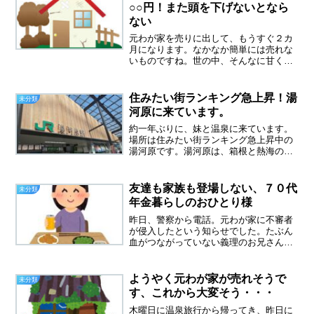
は、分配金が７０００円ほど...
○○円！また頭を下げないとなら
ない
元わが家を売りに出して、もうすぐ２カ
月になります。なかなか簡単には売れな
いものですね。世の中、そんなに甘くは
ないようです。夫が残した負の遺産夫は
カード払いが嫌いで、クレジットカード
は使っていませんでした。もちろんコー
住みたい街ランキング急上昇！湯
未分類
ド払いなんて知らないと思...
河原に来ています。
約一年ぶりに、妹と温泉に来ています。
場所は住みたい街ランキング急上昇中の
湯河原です。湯河原は、箱根と熱海の間
に位置し、大人の温泉地とも呼ばれ、穴
場なんです。私は横須賀から東海道線
で、妹は東京から踊り子号で来て、湯河
友達も家族も登場しない、７０代
未分類
原駅で待ち合わせました。妹...
年金暮らしのおひとり様
昨日、警察から電話。元わが家に不審者
が侵入したという知らせでした。たぶん
血がつながっていない義理のお兄さんの
仕業だと思うけれど。電話では取り調べ
のように、いろいろ聞かれて、とても嫌
な気分になりました。さんざん夫を苦し
ようやく元わが家が売れそうで
未分類
めてきて、今度は私を苦し...
す、これから大変そう・・・
木曜日に温泉旅行から帰ってき、昨日に