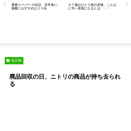
６７歳おひとり様の老後、こんな
業務スーパー の缶詰 非常食に、
に辛い老後になるとは・・・
備蓄におすすめな２０品
熟
な
的
未分類
廃品回収の日、ニトリの商品が持ち去られ
る