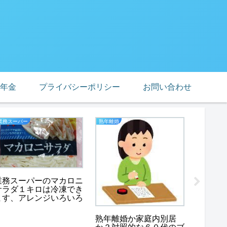
年金
プライバシーポリシー
お問い合わせ
業務スーパー
熟年離婚
節約
業務スーパーのマカロニ
膝が痛い
サラダ１キロは冷凍でき
ポータ
ます、アレンジいろいろ
リアの
い！
熟年離婚か家庭内別居