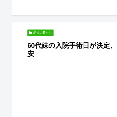
老後の暮らし
60代妹の入院手術日が決定
安