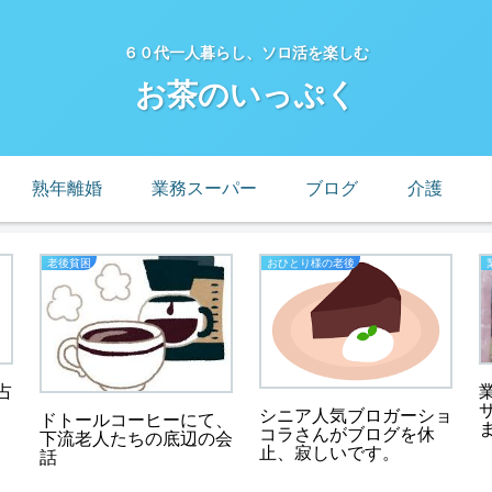
６０代一人暮らし、ソロ活を楽しむ
お茶のいっぷく
熟年離婚
業務スーパー
ブログ
介護
老後貧困
おひとり様の老後
占
シニア人気ブロガーショ
ドトールコーヒーにて、
コラさんがブログを休
下流老人たちの底辺の会
止、寂しいです。
話