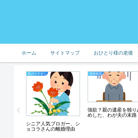
ホーム
サイトマップ
おひとり様の老後
私のイチオシ
老後貧困
様の老
強欲？親の遺産を独り
い老後に
めした、わが夫の末路
シニア人気ブロガー、シ
ョコラさんの離婚理由