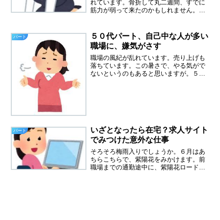
れています。骨折して丸二週間、すでに
筋力が弱って来たのかもしれません。こ
れはまずい、整形外科の先生も右腕以外
を動かしてと言われた、明日からはウォ
ーキングに行こう。前職場の元同僚か
５０代パート、自己中な人が多い
パート
ら、続々とLINE70歳の...
職場に、嫌気がさす
職場の風紀が乱れています。売り上げも
落ちています。この暑さで、やる気がで
ないというのもあると思いますが。５０
代パート、自己中な人が多い職場に嫌気
がさしてきました。自己中、自己中心的
な人が増えてきたと思います。自分が一
番可愛いのはみな同じだと...
いざとなったら在宅？求人サイト
パート
でみつけた意外な仕事
そろそろ梅雨入りでしょうか。６月はあ
ちらこちらで、紫陽花をみかけます。前
職場までの通勤途中に、紫陽花ロードが
ありました。色とりどりの紫陽花が、本
当に見事で、バスの中から楽しんでいま
した。楽しかったな～あの職場と、未だ
に思うけれど、思い出す頻...