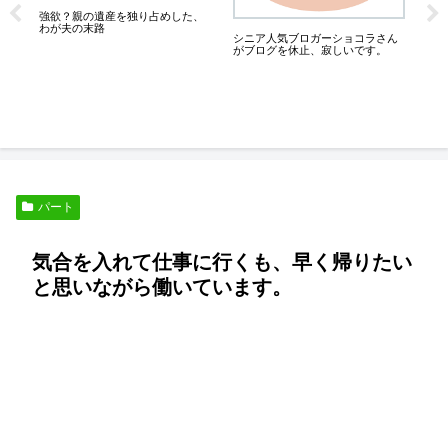
強欲？親の遺産を独り占めした、
膝が
わが夫の末路
っ
シニア人気ブロガーショコラさん
良
がブログを休止、寂しいです。
さ
パート
気合を入れて仕事に行くも、早く帰りたい
と思いながら働いています。