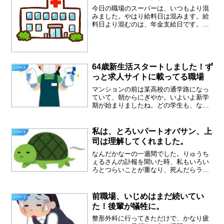
今日の職場のスーパーは、いつもより混
みました。やはり給料日は混みます。給
料日より混むのは、年金支給日です。や
はり高齢の方のお客様が多いからだと思
います。次の年金支給日は４月１５日で
す。私もいずれ年金支給日が楽しみにな
るでしょうか。それにして...
64歳新生活スタートしました！ず
パート
っと求人サイトに載ってる職場
マンションの前は某高校の通学路になっ
ていて、朝からにぎやか。いよいよ新学
期が始まりましたね。どの学生も、なん
だかかったるそうに歩いていました。こ
の暑さ仕方ないです。６４歳、新生活ス
タートしました。かくゆう私も、ついに
私は、とろいパートオバサン、上
パート
新しい生活が始まりました...
司は理解してくれました。
なんだかなーの一週間でした。りゅうち
ぇるさんの訃報を聞いた時、私もいろい
ろとつらいことが重なり、死んだらラク
だろうな～なんて思ってしまいました。
私は、死ぬのは怖くないのです。いつで
もOKだと思っています。クリスチャン
前職場、いじめはまだ続いてい
パート
は、永遠の命をもらってい...
た！後輩が犠牲に。
整形外科に行ってきただけで、かなり疲