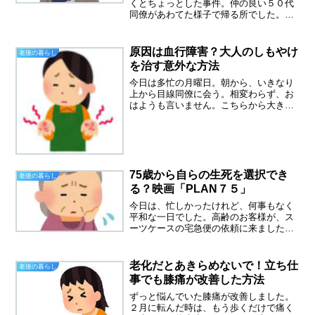
くとちょっとした事件。仲の良い５０代
同僚があわてた様子で帰る所でした。来
たばかりなのに帰るのはなぜ？娘さん
が、コロナウイルス濃厚接触者と認定さ
れたのです。私の職場のスーパーでは一
原因は血行障害？大人のしもやけ
老後の暮らし
緒に住んでいる家族が濃厚接...
を治す意外な方法
今日は多忙の月曜日。朝から、いきなり
上から目線同僚に会う。相変わらず、お
はようも言いません。こちらから大きな
声でおはようございますと言ってやりま
した。最近、足の真ん中の指が、ジンジ
ンと痛痒くなってきました。寒くなると
決まってなる、足のしもや...
75歳から自らの生死を選択でき
老後の暮らし
る？映画「PLAN７５」
今日は、忙しかったけれど、何事もなく
平和な一日でした。高齢のお客様が、ス
ーツケースの宅急便の依頼に来ました。
宛先は、伊豆のとある旅館。明日から二
泊三日で温泉旅行だそうで、ウキウキさ
れていました。コロナが終わったからや
老化だとあきらめないで！立ち仕
老後の暮らし
っと行けるのよと言ってい...
事でも膝痛が改善した方法
ずっと悩んでいた膝痛が改善しました。
２月に転んだ時は、もう歩くだけで痛く