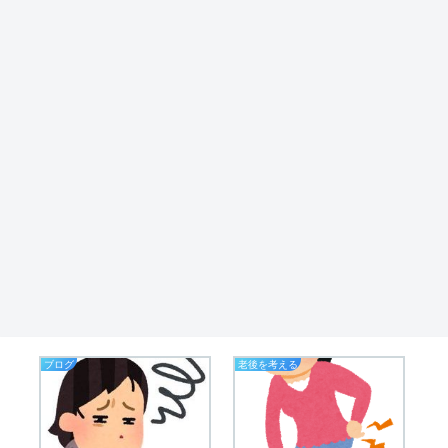
ブログ
老後を考える
業