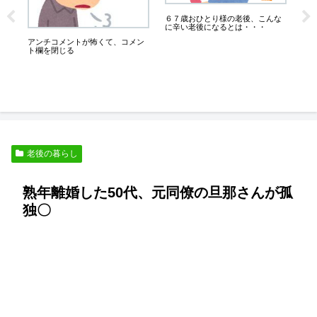
６７歳おひとり様の老後、こんな
業
に辛い老後になるとは・・・
キ
ろ
人
アンチコメントが怖くて、コメン
ト欄を閉じる
老後の暮らし
熟年離婚した50代、元同僚の旦那さんが孤
独〇