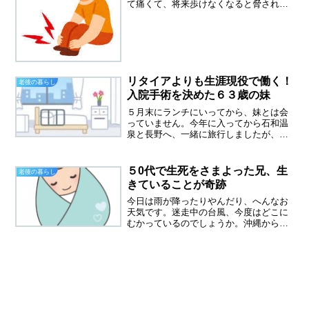
て痛くて、将来歩けなくなると脅され
て、もう立ち仕事は無理なのか？と絶望
したものでした。老化だから膝の軟骨は
もう元にはもどらないとあきらめていま
した。老化だとあきらめない...
リタイアよりも生涯現役で働く！
老後の暮らし
入院手術を決めた６３歳の妹
５月末にランチにいってから、妹とは会
っていません。今年に入ってから石和温
泉と長野へ、一緒に旅行しましたが、い
ろいろやらかしましたが、良い思い出に
なっています。妹との旅行の良い所は、
気をつかわないですむこと。気をつかわ
５0代で生死をさまよった兄、生
老後の暮らし
ないのをいいことに、時に...
きていることが奇跡
今日は雨が降ったりやんだり、へんなお
天気です。迷走中の台風、今度はどこに
むかっているのでしょうか。沖縄から離
れた台風が、再び沖縄へ、こんなことか
つてなかったことです。異常気象で、何
が起こるかわからない世の中になってし
まいました。兄夫婦とは、...