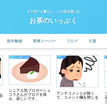
６０代一人暮らし、ソロ活を楽しむ
お茶のいっぷく
熟年離婚
業務スーパー
ブログ
介護
おひとり様の老後
ブログ
シニア人気ブロガーショ
、
アンチコメントが怖く
コラさんがブログを休
会
て、コメント欄を閉じる
止、寂しいです。