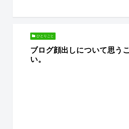
０代のブ
ひとりごと
ブログ顔出しについて思う
い。