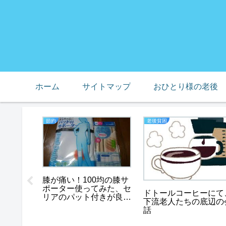
ホーム
サイトマップ
おひとり様の老後
節約
老後貧困
膝が痛い！100均の膝サ
ポーター使ってみた、セ
ドトールコーヒーにて
リアのパット付きが良
下流老人たちの底辺の
い！
話
内別居