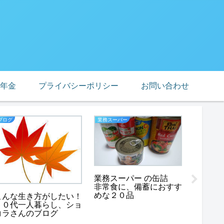
年金
プライバシーポリシー
お問い合わせ
ブログ
業務スーパー
業務スーパ
業務ス
業務スーパー の缶詰
サラダ
非常食に、備蓄におすす
ます、
めな２０品
こんな生き方がしたい！
６０代一人暮らし、ショ
コラさんのブログ