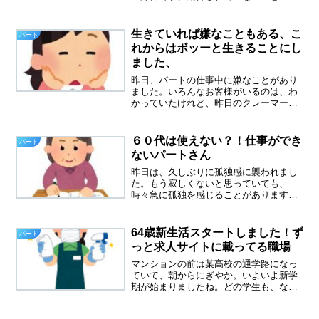
付く実は、最近、他部門の応援に行って
います。そこはいつも人手不足、とても
忙しい部門です。契約更新の時に、他部
生きていれば嫌なこともある、こ
パート
門への配置転換は可能か？...
れからはボッーと生きることにし
ました、
昨日、パートの仕事中に嫌なことがあり
ました。いろんなお客様がいるのは、わ
かっていたけれど、昨日のクレーマーに
は、ほとほと頭にきました。「自分の非
を認めて、謝れ」と言い放ったのです。
自分に非はないと思っていたけれど、面
６０代は使えない？！仕事ができ
パート
倒なので、口だけで申し訳...
ないパートさん
昨日は、久しぶりに孤独感に襲われまし
た。もう寂しくないと思っていても、
時々急に孤独を感じることがあります。
今日は、仕事に行ったので大丈夫、孤独
感消えました。職場に行けば６０代の仲
間たちがたくさんいるので、自然と元気
64歳新生活スタートしました！ず
パート
になります。仕事を辞めた後...
っと求人サイトに載ってる職場
マンションの前は某高校の通学路になっ
ていて、朝からにぎやか。いよいよ新学
期が始まりましたね。どの学生も、なん
だかかったるそうに歩いていました。こ
の暑さ仕方ないです。６４歳、新生活ス