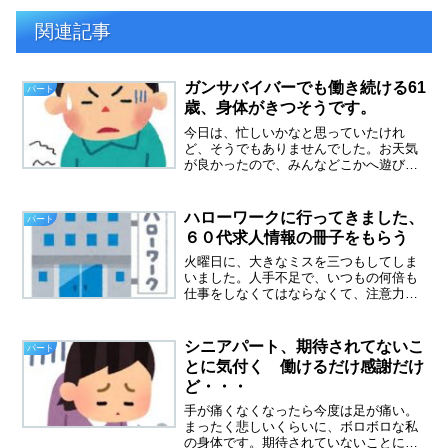
関連記事
ガンサバイバーでも働き続ける61
パート
歳、身体がきつそうです。
今日は、忙しいかなと思っていたけれ
ど、そうでもありませんでした。お天気
が良かったので、みんなどこかへ遊びに
行ったのでしょうか。このブログでも、
何回か記事にしてきましたが、私と同い
年の６１歳の男性がいます。６０歳で定
ハローワークに行ってきました、
パート
年退職し、再雇用でシルバー...
６０代求人情報の冊子をもらう
火曜日に、大きなミスを三つもしてしま
いました。人手不足で、いつもの何倍も
仕事をしなくてはならなくて、注意力散
漫になっていたと思う。いつもおとなし
めの先輩パートさんが、さすがに声を荒
げて、注意してきました。三件とも、お
シニアパート、期待されてないこ
パート
客様に迷惑をかけて、クレ...
とに気付く 働けるだけ感謝だけ
ど・・・
手が痛くなくなったら今度は足が痛い。
まったく悲しいくらいに、ボロボロな私
の身体です。期待されていないことに気