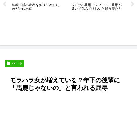
な
強欲？親の遺産を独り占めした、
５０代の旦那デスノート、旦那が
は
わが夫の末路
嫌いで死んでほしいと願う妻たち
こ
パート
モラハラ女が増えている？年下の後輩に
「馬鹿じゃないの」と言われる屈辱