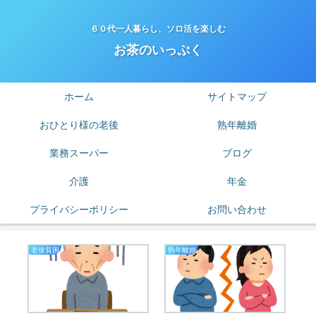
６０代一人暮らし、ソロ活を楽しむ
お茶のいっぷく
ホーム
サイトマップ
おひとり様の老後
熟年離婚
業務スーパー
ブログ
介護
年金
プライバシーポリシー
お問い合わせ
老後貧困
熟年離婚
は