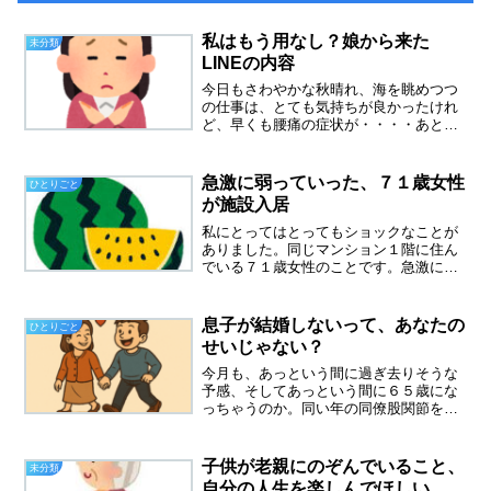
私はもう用なし？娘から来た
未分類
LINEの内容
今日もさわやかな秋晴れ、海を眺めつつ
の仕事は、とても気持ちが良かったけれ
ど、早くも腰痛の症状が・・・・あと１
０年頑張れるのか、ちょっと不安になっ
てきました。娘からLINE土曜日に送った
LINEが、既読無視されていたのですが、
急激に弱っていった、７１歳女性
ひとりごと
仕事中にLINE...
が施設入居
私にとってはとってもショックなことが
ありました。同じマンション１階に住ん
でいる７１歳女性のことです。急激に弱
っていったエントランスのすぐ隣に住ん
でいる女性。私が入居したころから、よ
くエントランスで煙草を吸っていまし
息子が結婚しないって、あなたの
ひとりごと
た。会えば、少し話すように...
せいじゃない？
今月も、あっという間に過ぎ去りそうな
予感、そしてあっという間に６５歳にな
っちゃうのか。同い年の同僚股関節を痛
めて、１年間、休業してた同僚がいま
す。若く見えるので、50代かなと思って
いたら、私と同い年の６４歳でした。今
子供が老親にのぞんでいること、
未分類
年初めに復帰、同い年とい...
自分の人生を楽しんでほしい