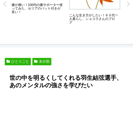
な
膝が痛い！100均の膝サポーター使
ってみた、セリアのパット付きが
良い！
ド
こんな生き方がしたい！６０代一
た
人暮らし、ショコラさんのブロ
グ
ひとりごと
未分類
世の中を明るくしてくれる羽生結弦選手、
あのメンタルの強さを学びたい