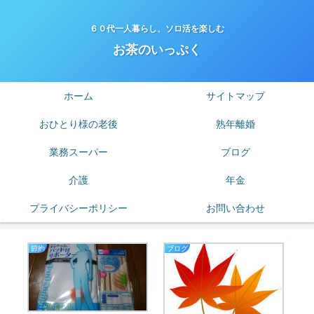
６０代一人暮らし、ソロ活を楽しむ
お茶のいっぷく
ホーム
サイトマップ
おひとり様の老後
熟年離婚
業務スーパー
ブログ
介護
年金
プライバシーポリシー
お問い合わせ
節約
ブログ
老