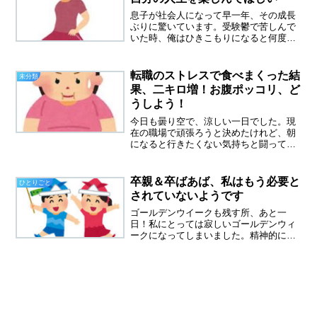
息子が社会人になって早一年、その成長
ぶりに驚いています。受験鬱で苦しんで
いた時、俺はひきこもりになると何度も
宣言し、青白い顔で昼夜逆転の生活をし
ていたことがありました。その時、社会
に出れる気がしないと何度も言っていた
転職のストレスで食べまくった結
未分類
のです。今や立派にテレワ...
果、二キロ増！お腹ポッコリ、ど
うしよう！
今日も曇り空で、涼しい一日でした。現
在の職場で頑張ろうと決めたけれど、朝
になると行きたくない気持ちと闘ってい
ます。だからといって、無職になるわけ
にはいかないので、気持ちを奮い立たせ
て行ってきました。転職のストレスで、
卒親＆卒ばあば、私はもう必要と
ひとりごと
食べまくった結果体重は二...
されていないようです
ゴールデンウイークも残す所、あと一
日！私にとっては寂しいゴールデンウィ
ークになってしまいました。精神的に不
安定な娘に、思い切り八つ当たりされて
しまったのです。これは言葉の暴力？そ
の言葉自体よりも、モラハラDV家庭で育
ててしまったので、苦しい...