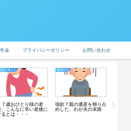
年金
プライバシーポリシー
お問い合わせ
老後を考える
老後貧困
ブログ
６７歳おひとり様の老
強欲？親の遺産を独り占
後、こんなに辛い老後に
めした、わが夫の末路
なるとは・・・
アンチ
て、コ