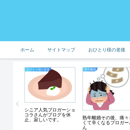
ホーム
サイトマップ
おひとり様の老後
おひとり様の老後
熟年離婚
シニア人気ブロガーショ
したい！
コラさんがブログを休
熟年離婚その後、痛々
し、ショ
止、寂しいです。
くて辛くなるブロガー
ログ
ん