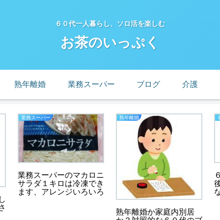
６０代一人暮らし、ソロ活を楽しむ
お茶のいっぷく
熟年離婚
業務スーパー
ブログ
介護
業務スーパー
熟年離婚
業務スーパーのマカロニ
サラダ１キロは冷凍でき
ます、アレンジいろいろ
し
さ
熟年離婚か家庭内別居