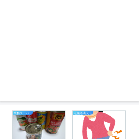
業務スーパー
老後を考える
ア