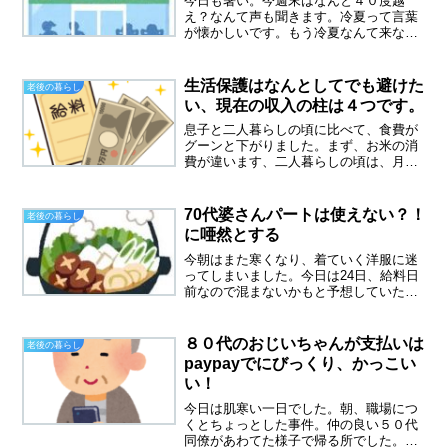
今日も暑い。今週末はなんと４０度越
え？なんて声も聞きます。冷夏って言葉
が懐かしいです。もう冷夏なんて来ない
のかも。６５歳からだと、４０００円
台？読者の皆様の中にも、スポーツジム
に通っている方多いようですね。スポー
生活保護はなんとしてでも避けた
老後の暮らし
ツジム、最高の避暑地なのでは...
い、現在の収入の柱は４つです。
息子と二人暮らしの頃に比べて、食費が
グーンと下がりました。まず、お米の消
費が違います、二人暮らしの頃は、月に
１０キロはあたりまえでした。今は５キ
ロかっても３カ月もっています。また値
上がりの夏がやってくると、ニュースで
70代婆さんパートは使えない？！
老後の暮らし
言っていました。もう止ま...
に唖然とする
今朝はまた寒くなり、着ていく洋服に迷
ってしまいました。今日は24日、給料日
前なので混まないかもと予想していたの
ですが、意外に忙しい一日でした。鍋料
理が食べたいなと思いながら、今日はNO
買い物ディーと決めていたので、冷凍餃
８０代のおじいちゃんが支払いは
老後の暮らし
子を食べました。70...
paypayでにびっくり、かっこい
い！
今日は肌寒い一日でした。朝、職場につ
くとちょっとした事件。仲の良い５０代
同僚があわてた様子で帰る所でした。来