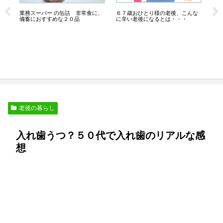
未
６７歳おひとり様の老後、こんな
な
業務スーパー の缶詰 非常食に、
５
に辛い老後になるとは・・・
備蓄におすすめな２０品
老後の暮らし
入れ歯うつ？５０代で入れ歯のリアルな感
想