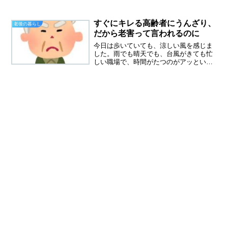
たばかりなのに帰るのはなぜ？娘さん
が、コロナウイルス濃厚接触者と認定さ
れたのです。私の職場のスーパーでは一
すぐにキレる高齢者にうんざり、
老後の暮らし
緒に住んでいる家族が濃厚接...
だから老害って言われるのに
今日は歩いていても、涼しい風を感じま
した。雨でも晴天でも、台風がきても忙
しい職場で、時間がたつのがアッという
間です。今日も、嫌なことが二つありま
した。すぐにキレる高齢者もう本当に嫌
だ、すぐにキレるお爺さんたち、私の夫
もすぐにキレるお爺さんの...