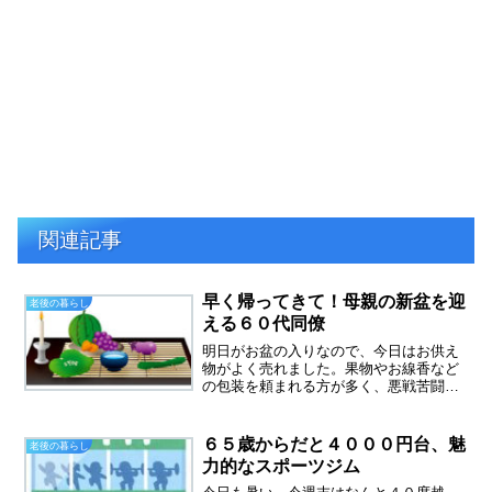
関連記事
早く帰ってきて！母親の新盆を迎
老後の暮らし
える６０代同僚
明日がお盆の入りなので、今日はお供え
物がよく売れました。果物やお線香など
の包装を頼まれる方が多く、悪戦苦闘で
す。（包装の仕事がなれていないので）
仏壇に供えるための精霊馬、なすときゅ
うりですが、今年は野菜が高くて、作り
６５歳からだと４０００円台、魅
老後の暮らし
物の野菜が売れていました...
力的なスポーツジム