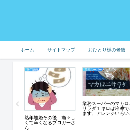
ホーム
サイトマップ
おひとり様の老後
熟年離婚
業務スーパー
１７年、
業務スーパーのマカロ
天野佳代
サラダ１キロは冷凍で
ます、アレンジいろい
熟年離婚その後、痛々し
くて辛くなるブロガーさ
ん