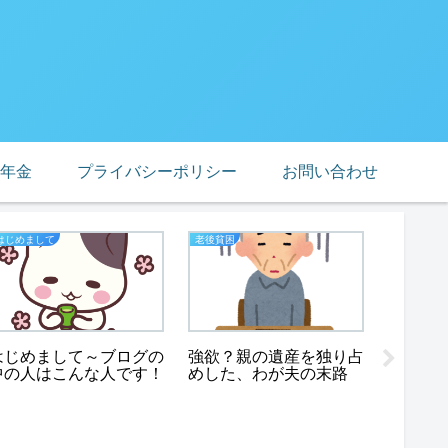
年金
プライバシーポリシー
お問い合わせ
はじめまして
老後貧困
業務スーパ
はじめまして～ブログの
強欲？親の遺産を独り占
業務ス
中の人はこんな人です！
めした、わが夫の末路
非常食
めな２