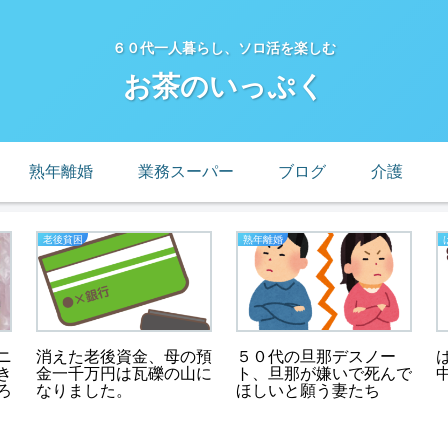
６０代一人暮らし、ソロ活を楽しむ
お茶のいっぷく
熟年離婚
業務スーパー
ブログ
介護
老後貧困
熟年離婚
ニ
消えた老後資金、母の預
５０代の旦那デスノー
き
金一千万円は瓦礫の山に
ト、旦那が嫌いで死んで
ろ
なりました。
ほしいと願う妻たち