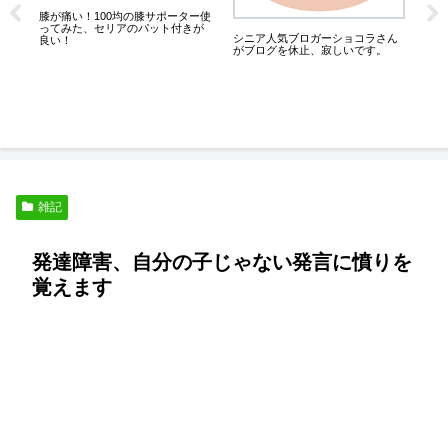
は
膝が痛い！100均の膝サポーター使
こ
ってみた、セリアのパット付きが
シニア人気ブロガーショコラさん
良い！
がブログを休止、寂しいです。
く
雑記
発達障害、自分の子じゃない発言に憤りを
覚えます