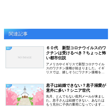
関連記事
６０代 新型コロナウイルスのワ
雑記
クチンは受けるべき？ちょっと怖
い都市伝説
アメリカやイギリスで新型コロナウイル
スのワクチン接種が始まりました。イギ
リスでは、嬉しそうにワクチン接種を受
ける高齢者の映像を見ました。勇気があ
るなぁ・・６０代、新型コロナウイルス
のワクチンは接種するべき？あるアンケ
息子は結婚できない？息子溺愛が
雑記
ート結果では７０パーセン...
意外に多い？シニア世代
先月、とんでもない批判メールが来まし
た。息子さんは結婚できない、あなたは
もう充分に子供の重荷になっていますよ
という内容。なんで、こんなことわざわ