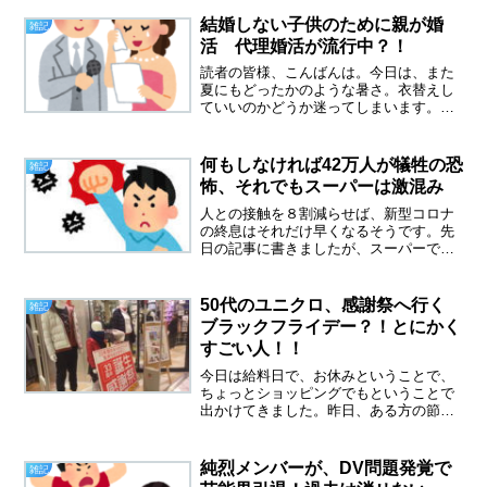
ざメールしてくるんでしょうね。気にし
ないと決めていても、まだ思い出すって
結婚しない子供のために親が婚
雑記
ことは、心の中に残ってい...
活 代理婚活が流行中？！
読者の皆様、こんばんは。今日は、また
夏にもどったかのような暑さ。衣替えし
ていいのかどうか迷ってしまいます。明
日は、さらに暑いそうです。結婚しない
子供のために親が婚活、代理婚活が流行
中？！先日、テレビで代理婚活の特集を
何もしなければ42万人が犠牲の恐
雑記
やっていました。芸人、ア...
怖、それでもスーパーは激混み
人との接触を８割減らせば、新型コロナ
の終息はそれだけ早くなるそうです。先
日の記事に書きましたが、スーパーで働
くものは人との接触８割減はとてもとて
も無理です。先日、職場のスーパーもレ
ジの現場はビニールのシートが貼られま
50代のユニクロ、感謝祭へ行く
雑記
した。そして床には、ソー...
ブラックフライデー？！とにかく
すごい人！！
今日は給料日で、お休みということで、
ちょっとショッピングでもということで
出かけてきました。昨日、ある方の節約
ブログで、お金は使えば、入ってくる、
お金は回すものだという記事を読みまし
た。使わないことが、最大の節約で、お
純烈メンバーが、DV問題発覚で
雑記
金はたまると思っていたの...