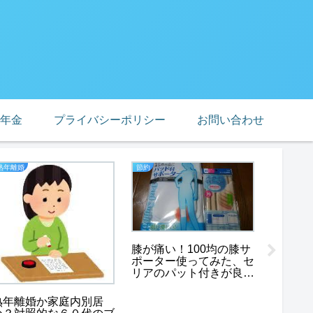
年金
プライバシーポリシー
お問い合わせ
熟年離婚
節約
老後貧困
消えた
膝が痛い！100均の膝サ
金一千
ポーター使ってみた、セ
なりま
リアのパット付きが良
い！
熟年離婚か家庭内別居