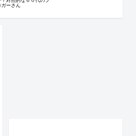
か？対照的な６０代のブ
ロガーさん