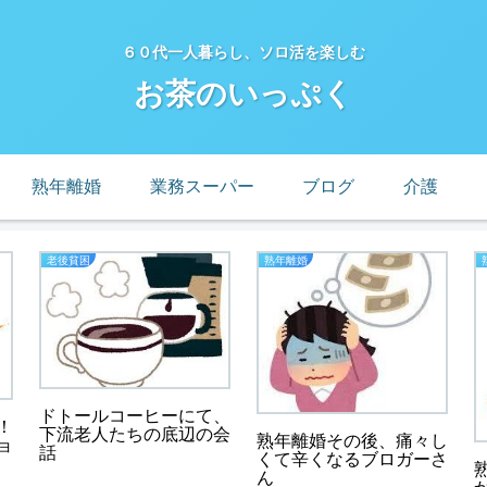
６０代一人暮らし、ソロ活を楽しむ
お茶のいっぷく
熟年離婚
業務スーパー
ブログ
介護
老後貧困
熟年離婚
ドトールコーヒーにて、
！
下流老人たちの底辺の会
熟年離婚その後、痛々し
ョ
話
くて辛くなるブロガーさ
ん