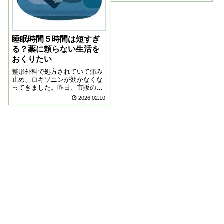
そうでした。よく面倒を見てく
れたのが、母のすぐの下の妹で
ある叔母です。８０代、叔母の
急逝叔母は生涯独身で、長い間
施設で暮らしていた...
睡眠時間５時間は短すぎ
る？薬に頼らない生活を
おくりたい
整形外科で処方されていて痛み
止め、ロキソニンが効かなくな
ってきました。昨日、市販の
薬、バッファリンを飲んだら、
2026.02.10
痛みはパッと消えて、よく眠れ
ました。読者の皆様は、毎日ど
れくらい睡眠をとっています
か？私の場合、５時間は爆睡で
きるのですが、６０代...