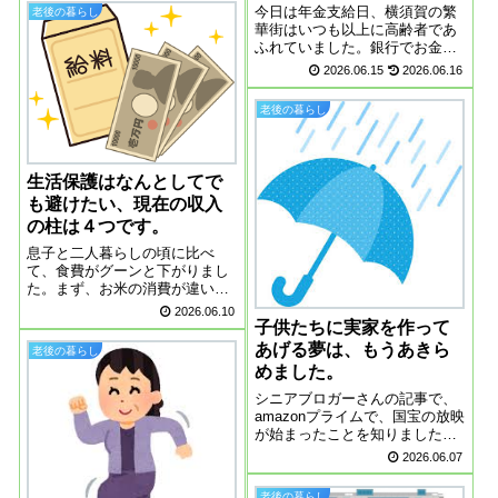
教会が開いている絵画教室に行
今日は年金支給日、横須賀の繁
老後の暮らし
ってきました。だいぶ前から誘
華街はいつも以上に高齢者であ
われていたのだけど、絵なんて
ふれていました。銀行でお金を
書けるのかなと躊...
おろす方の多い事多い事。何も
2026.06.15
2026.06.16
並んでまで、支給日当日におろ
すことはないのにと思うけれ
老後の暮らし
ど。この物価高、前日にはすっ
からかんなんて方が多いのかも
しれません。８０代...
生活保護はなんとしてで
も避けたい、現在の収入
の柱は４つです。
息子と二人暮らしの頃に比べ
て、食費がグーンと下がりまし
た。まず、お米の消費が違いま
す、二人暮らしの頃は、月に１
2026.06.10
０キロはあたりまえでした。今
子供たちに実家を作って
は５キロかっても３カ月もって
あげる夢は、もうあきら
老後の暮らし
います。また値上がりの夏がや
めました。
ってくると、ニュースで言って
いました。もう止ま...
シニアブロガーさんの記事で、
amazonプライムで、国宝の放映
が始まったことを知りました。
こういう情報は、本当にありが
2026.06.07
たい、今夜ゆっくり見たいと思
います。あれだけ話題の国宝、
老後の暮らし