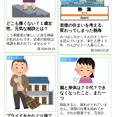
私は映画館で見ていないので
す。そういえば、団地ブームの
火付け役にな...
どこも痛くない７１歳女
老後の住まいを考える、
性、元気な秘訣とは？
変わってしまった熱海
こう寒暖差が激しいと自立神経
みつはしちかこさんのエッセー
が乱れがちです。読者の皆様は
を読んでいます。未亡人歴１３
体調を崩されていませんか？私
年、のんびりと一人暮らしを楽
は背中の痛みがひどくなる一方
2026.05.23
しんでいる様子が綴られていま
2026.03.28
で、気持ちも沈みがちです。寒
す。漫画と同じように、ほんわ
さに弱い背中の筋肉、冬が来る
かとした気持ちになれるエッセ
老後の暮らし
前に鍛えなければって思いま
老後の暮らし
ーです。みつはしちかこさんの
す。どこも痛くない７１歳一か
お住まいは２ＤＫのマンショ
月前に、入社した７...
ン、引っ越す予定は...
脳と身体は７０代？でき
なくなったこと、また一
つ
朝起きると、疲れがとれていま
せん。清掃の仕事を始めてか
ら、それが顕著です。万歩計を
プライドをかなぐり捨て