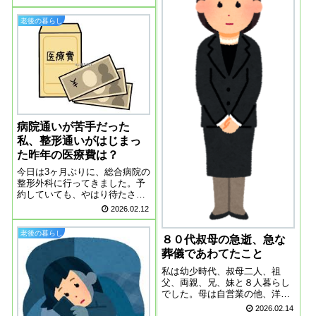
けなので、いつもより混んでい
たようです。うんざりしながら
老後の暮らし
も、待つことしました。待って
いる間に、リハビリをして、そ
の後診察。薬が効...
病院通いが苦手だった
私、整形通いがはじまっ
た昨年の医療費は？
今日は3ヶ月ぶりに、総合病院の
整形外科に行ってきました。予
約していても、やはり待たされ
て半日はつぶれてしまいまし
2026.02.12
た。 やっぱり病院通いはすごい
ストレス！今日は骨密度の検査
老後の暮らし
８０代叔母の急逝、急な
は行わず、次回５月にするとい
うことでした。背中の痛みは、
葬儀であわてたこと
変形性頸椎症か...
私は幼少時代、叔母二人、祖
父、両親、兄、妹と８人暮らし
でした。母は自営業の他、洋裁
もやっていたので、いつも忙し
2026.02.14