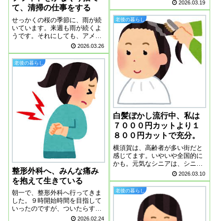
見ると、仕事がある日は、１５
2026.03.19
て、清掃の仕事をする
０００歩を越えています。ちょ
っと歩きすぎ？これでは、膝の
せっかくの桜の季節に、雨が続
老後の暮らし
軟骨がすり減ってしまいそう。
いています。来週も雨が続くよ
脳と身体は７０代６０代になっ
うです。それにしても、アメリ
て感じるのは、すべ...
カの大統領は、いつも世界中を
2026.03.26
ひっかきまわします。昨年の４
月は、関税問題でトランプショ
老後の暮らし
ックがありました。今年は、戦
争。とにかく平和な世界にもど
ってほしい。プラ...
白髪ぼかし流行中、私は
７０００円カットより１
８００円カットで充分。
横須賀は、高齢者が多い街だと
感じてます。いやいや全国的に
かも。元気なシニアは、シニア
整形外科へ、みんな痛み
パスを使って、バスで出歩きま
2026.03.10
くっているように見えます。相
を抱えて生きている
変わらずバスの中、高齢者であ
老後の暮らし
朝一で、整形外科へ行ってきま
ふれています。私も７０歳にな
した。９時開始時間を目指して
ったら、買いますよ、シニアパ
いったのですが、ついたらすで
ス。そして私も同...
に１０人くらいの人が！連休明
2026.02.24