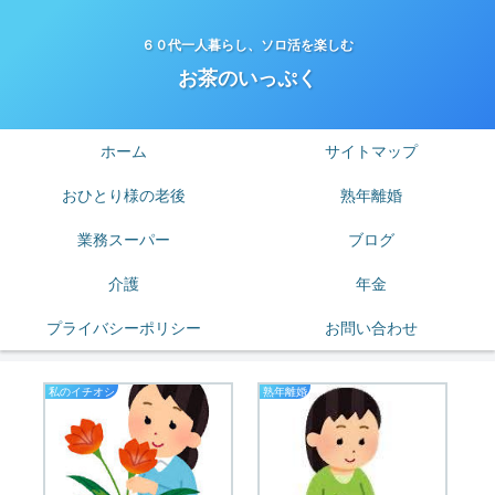
６０代一人暮らし、ソロ活を楽しむ
お茶のいっぷく
ホーム
サイトマップ
おひとり様の老後
熟年離婚
業務スーパー
ブログ
介護
年金
プライバシーポリシー
お問い合わせ
私のイチオシ
熟年離婚
は