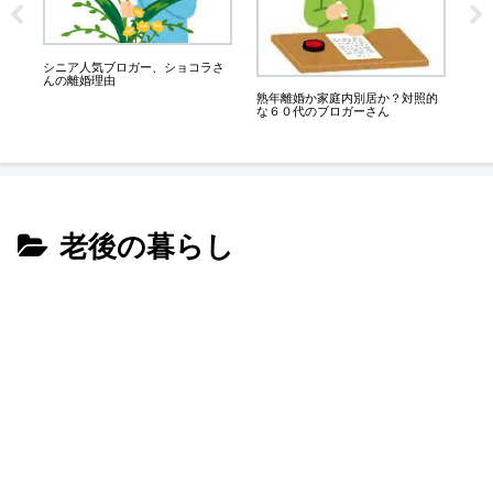
は
ー使
こ
が
シニア人気ブロガー、ショコラさ
んの離婚理由
熟年離婚か家庭内別居か？対照的
な６０代のブロガーさん
老後の暮らし