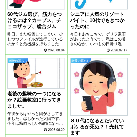
60代ジム選び、筋力をつ
シニアに人気のリゾート
けるには？カーブス、チ
バイト、10代でもきつか
ョコザップ、総合ジム
ったのに
昨日、また転倒してしまい、少
今日もあちこちで、ゲリラ豪雨
しづつフレイルが進行している
があったようです。私はこの暑
のか？と危機感を持ちました。
さのなか、いつもの日帰り温泉
何か運動を始めなければと思っ
に行ってきました。神経痛のリ
2026.08.04
2026.07.17
ています。春に始めた水中ウォ
ハビリもかねて、のんびりして
ーキングは、この暑さの中、行
きまシニアに人気のリゾートバ
老後の暮らし
老後の暮らし
く気にならず、サボり勝ちで
イトテレビでもYouTubeでもよ
す。水の中を歩くのは気持ちが
く特集を見かけるようになりま
いいのですが、楽し...
した。この...
老後の趣味の一つになる
か？絵画教室に行ってき
ました。
午後からはやっと陽がさしてき
ました。恋しかった太陽です。
８０代になるとたいてい
今年は梅雨らしい梅雨になって
ボケるか死ぬ？！売れて
いますね。絵画教室に行ってき
2026.06.29
ます
ました。今日は、所属している