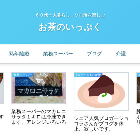
６０代一人暮らし、ソロ活を楽しむ
お茶のいっぷく
熟年離婚
業務スーパー
ブログ
介護
業務スーパー
おひとり様の老後
業務スーパーのマカロニ
サラダ１キロは冷凍でき
す
シニア人気ブロガーショ
ます、アレンジいろいろ
コラさんがブログを休
止、寂しいです。