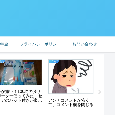
年金
プライバシーポリシー
お問い合わせ
節約
ブログ
熟年離婚
膝が痛い！100均の膝サ
ポーター使ってみた、セ
アンチコメントが怖く
リアのパット付きが良
て、コメント欄を閉じる
い！
熟年離