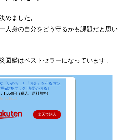
決めました。
一人身の自分をどう守るかも課題だと思い
災図鑑はベストセラーになっています。
な「いのち」と「お金」を守る マン
防災&防犯ブック [ 草野かおる ]
：1,650円（税込、送料無料)
26/7/5時点)
楽天で購入