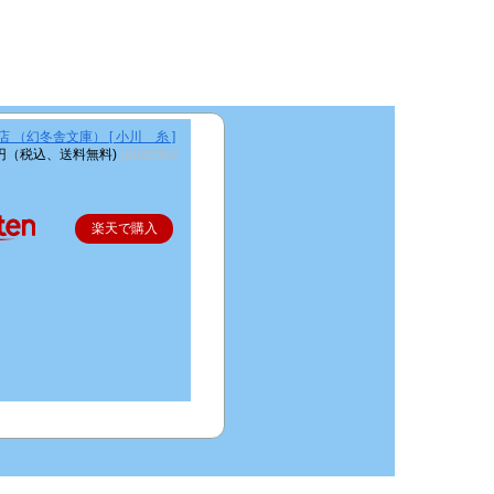
 （幻冬舎文庫） [ 小川 糸 ]
9円（税込、送料無料)
(2026/5/9
楽天で購入