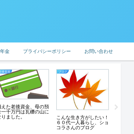
年金
プライバシーポリシー
お問い合わせ
老後貧困
ブログ
ブログ
消えた老後資金、母の預
金一千万円は瓦礫の山に
なりました。
アンチ
こんな生き方がしたい！
て、コ
６０代一人暮らし、ショ
コラさんのブログ