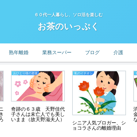
６０代一人暮らし、ソロ活を楽しむ
お茶のいっぷく
熟年離婚
業務スーパー
ブログ
介護
おひとり様の老後
私のイチオシ
ニ
奇跡の６３歳 天野佳代
き
子さんは未亡人でも美し
ろ
いまま（故天野滋夫人）
シニア人気ブロガー、シ
ョコラさんの離婚理由