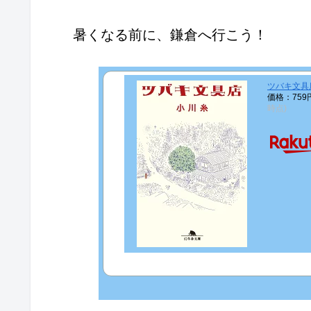
暑くなる前に、鎌倉へ行こう！
ツバキ文具店
価格：75
時点)