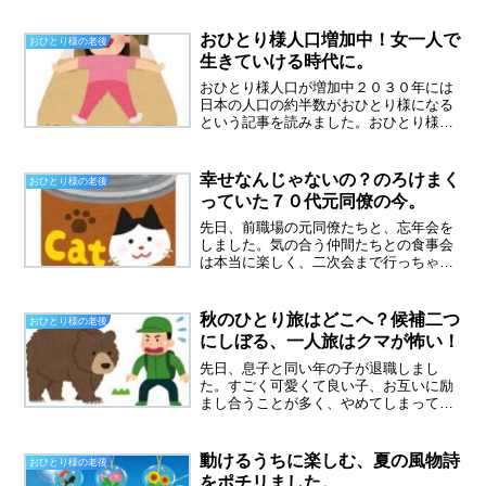
前職場は、海の近くの田舎街ということ
で、お客様のほとんどが高齢者、そして
おひとり様人口増加中！女一人で
おひとり様の老後
常連のお客様が多くのんびり...
生きていける時代に。
おひとり様人口が増加中２０３０年には
日本の人口の約半数がおひとり様になる
という記事を読みました。おひとり様と
一口に言っても、独身の方、そして未亡
人となられた方、離婚した方、私のよう
に別居や卒婚した人などいろいろです。
幸せなんじゃないの？のろけまく
おひとり様の老後
これから顕著に増えていく...
っていた７０代元同僚の今。
先日、前職場の元同僚たちと、忘年会を
しました。気の合う仲間たちとの食事会
は本当に楽しく、二次会まで行っちゃい
いました。私は、一人でソフトドリンク
でしたが・・・未だに、私のことを聞い
てくるお客様がいると聞きました。嬉し
秋のひとり旅はどこへ？候補二つ
おひとり様の老後
いことです。１５年も勤め...
にしぼる、一人旅はクマが怖い！
先日、息子と同い年の子が退職しまし
た。すごく可愛くて良い子、お互いに励
まし合うことが多く、やめてしまって寂
しい。娘のように思っていたのですが、
ランチに行きませんか？と誘いがあり、
とても嬉しかった。来月、行く事にしま
動けるうちに楽しむ、夏の風物詩
おひとり様の老後
した。毎日、秋のひとり旅は...
をポチリました。