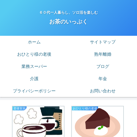
６０代一人暮らし、ソロ活を楽しむ
お茶のいっぷく
ホーム
サイトマップ
おひとり様の老後
熟年離婚
業務スーパー
ブログ
介護
年金
プライバシーポリシー
お問い合わせ
老後貧困
おひとり様の老後
私