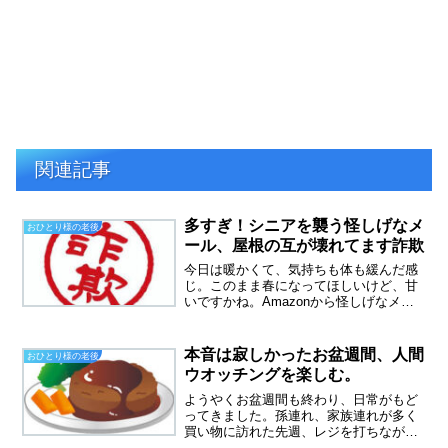
関連記事
多すぎ！シニアを襲う怪しげなメ
おひとり様の老後
ール、屋根の互が壊れてます詐欺
今日は暖かくて、気持ちも体も緩んだ感
じ。このまま春になってほしいけど、甘
いですかね。Amazonから怪しげなメー
ルが届く。本物そっくりの注文確認メー
ルなのですが、宛先はまったく知らない
人の住所と名前が書いてあります。そし
本音は寂しかったお盆週間、人間
おひとり様の老後
て、購入したものがだ...
ウオッチングを楽しむ。
ようやくお盆週間も終わり、日常がもど
ってきました。孫連れ、家族連れが多く
買い物に訪れた先週、レジを打ちなが
ら、人間ウオッチングを楽しみました。