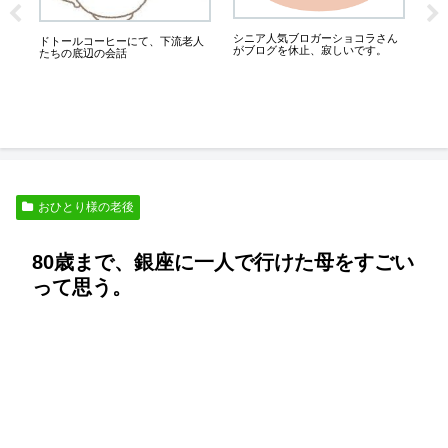
に、
シニア人気ブロガーショコラさん
ドトールコーヒーにて、下流老人
がブログを休止、寂しいです。
たちの底辺の会話
シ
ん
おひとり様の老後
80歳まで、銀座に一人で行けた母をすごい
って思う。