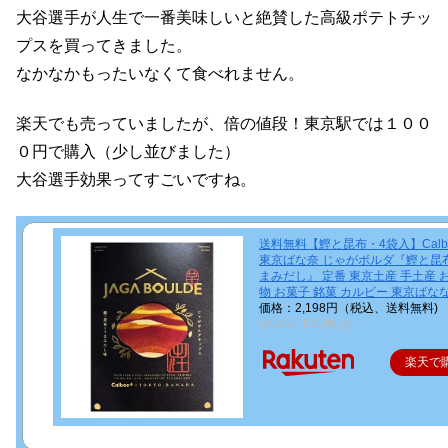
大谷選手が人生で一番美味しいと絶賛した高級ポテトチッ
プスを買ってきました。
なかなかもったいなくて食べれません。
楽天でも売っていましたが、倍の値段！東京駅では１００
０円で購入（少し並びました）
大谷選手効果ってすごいですね。
送料無料【鰹と昆布・4袋入】Calbe
東京ばな奈 じゃがボルダ『鰹と昆
まみだし』 定番 東京土産 手土産 
物 お菓子 銘菓 カルビー 東京ばな
価格：2,198円（税込、送料無料)
(2025/11/22時点)
楽天で