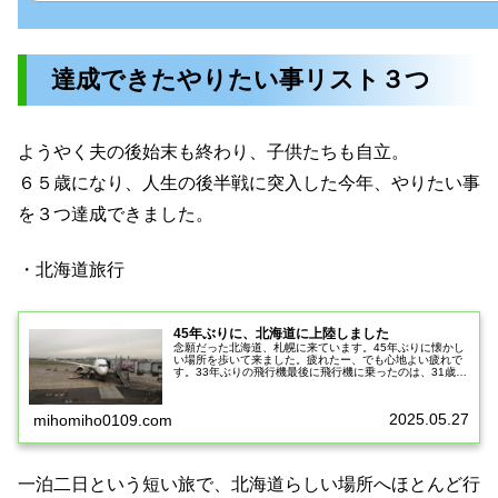
達成できたやりたい事リスト３つ
ようやく夫の後始末も終わり、子供たちも自立。
６５歳になり、人生の後半戦に突入した今年、やりたい事
を３つ達成できました。
・北海道旅行
45年ぶりに、北海道に上陸しました
念願だった北海道、札幌に来ています。45年ぶりに懐かし
い場所を歩いて来ました。疲れたー、でも心地よい疲れで
す。33年ぶりの飛行機最後に飛行機に乗ったのは、31歳の
時、新婚旅行でハワイに行った時でした。時代は変わっ
て、スマホのQRコードをかざ...
2025.05.27
mihomiho0109.com
一泊二日という短い旅で、北海道らしい場所へほとんど行