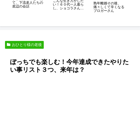
こんな生き方がした
人
て、下流老人たちの
熟年離婚その後、
い！６０代一人暮ら
底辺の会話
痛々しくて辛くなる
別
し、ショコラさんの
ブロガーさん
０
ブログ
おひとり様の老後
ぼっちでも楽しむ！今年達成できたやりた
い事リスト３つ、来年は？