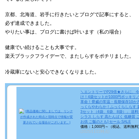
京都、北海道、岩手に行きたいとブログで記事にすると、
必ず達成できました。
やりたい事は、ブログに書けば叶います（私の場合）
健康でい続けることも大事です。
楽天ブラックフライデーで、またしらすをポチリました。
冷蔵庫にないと安心できなくなりました。
＼エントリーでP29倍★さらに、
け！4袋セットが1000円ポッキリ／
革命！脅威の常温・長期保存10か
っくらやわらか！ふっくらしらす 
3セット（4袋、6袋、8袋）」 送料無
シラス しらす 高たんぱく 低糖質 
お供 ご飯のとも] セール SALE
価格：1,000円～（税込、送料無料
(2025/11/22時点)