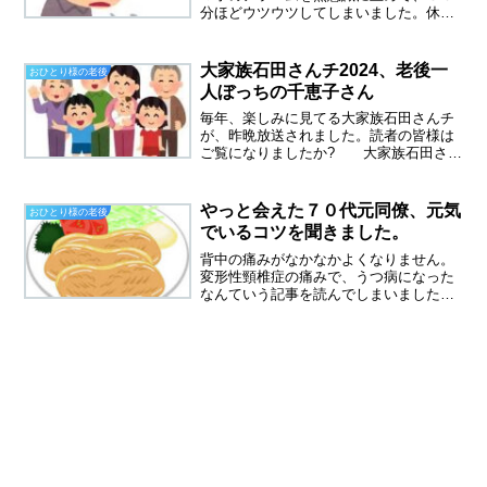
分ほどウツウツしてしまいました。休み
たい！熱を測ってみると・・３６．
５℃、思い切り平熱です。仮病を使って
休むのは、気が引けるし、シブシブと仕
大家族石田さんチ2024、老後一
おひとり様の老後
事に向かいました。午前中はサ...
人ぼっちの千恵子さん
毎年、楽しみに見てる大家族石田さんチ
が、昨晩放送されました。読者の皆様は
ご覧になりましたか? 大家族石田さん
チ、2024一家の大黒柱である晃さんと、
奥様の千恵子さんは現在も熟年別居中で
す。もともと、母親の介護のために別居
やっと会えた７０代元同僚、元気
おひとり様の老後
を始めた二人。その...
でいるコツを聞きました。
背中の痛みがなかなかよくなりません。
変形性頸椎症の痛みで、うつ病になった
なんていう記事を読んでしまいました。
なるべくマイナスな情報は、見ないよう
にしたいです。再発を繰り返す背中の痛
み、今回学んだことは、無理をしないこ
と。休養日は、大事なと思...