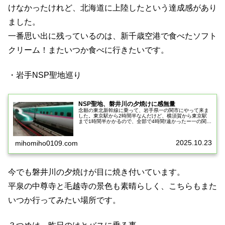
けなかったけれど、北海道に上陸したという達成感があり
ました。
一番思い出に残っているのは、新千歳空港で食べたソフト
クリーム！またいつか食べに行きたいです。
・岩手NSP聖地巡り
NSP聖地、磐井川の夕焼けに感無量
念願の東北新幹線に乗って、岩手県一の関市にやって来ま
した。東京駅から2時間半なんだけど、横須賀から東京駅
まで1時間半かかるので、全部で4時間!遠かったー一の関名
物、もち御膳を食すついてすぐにランチ、一の関はおもち
が郷土料理なんですって、知ら...
2025.10.23
mihomiho0109.com
今でも磐井川の夕焼けが目に焼き付いています。
平泉の中尊寺と毛越寺の景色も素晴らしく、こちらもまた
いつか行ってみたい場所です。