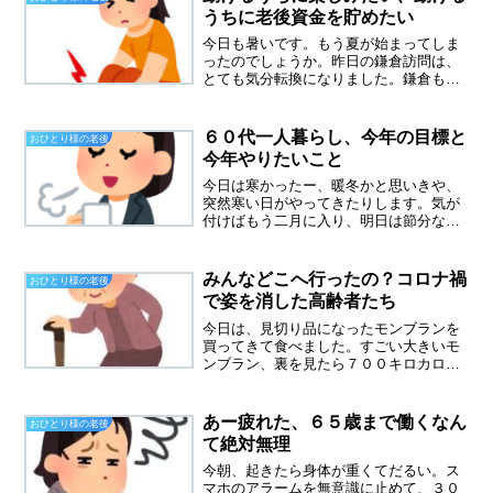
うちに老後資金を貯めたい
今日も暑いです。もう夏が始まってしま
ったのでしょうか。昨日の鎌倉訪問は、
とても気分転換になりました。鎌倉も蒸
し暑かったのに、浴衣カップルがいまし
たよ。涼しそうには見えなかったけれ
ど。動けるうちにまた会おうね昨日、会
６０代一人暮らし、今年の目標と
おひとり様の老後
った友人とそんな言葉を交わ...
今年やりたいこと
今日は寒かったー、暖冬かと思いきや、
突然寒い日がやってきたりします。気が
付けばもう二月に入り、明日は節分なん
ですね。混みあう前に、恵方巻買ってき
ました。ゲンを担ぐとかは、まったくな
し、ただ太巻き寿司が食べたかったので
みんなどこへ行ったの？コロナ禍
おひとり様の老後
す。６３歳、今年の目標な...
で姿を消した高齢者たち
今日は、見切り品になったモンブランを
買ってきて食べました。すごい大きいモ
ンブラン、裏を見たら７００キロカロリ
ーです。二人で食べればちょうどいいサ
イズ。私が買うのを見て、５０代の同僚
と４０代の同僚が真似して買っていきま
あー疲れた、６５歳まで働くなん
おひとり様の老後
した。５０代同僚は、旦那...
て絶対無理
今朝、起きたら身体が重くてだるい。ス
マホのアラームを無意識に止めて、３０