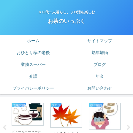
６０代一人暮らし、ソロ活を楽しむ
お茶のいっぷく
ホーム
サイトマップ
おひとり様の老後
熟年離婚
業務スーパー
ブログ
介護
年金
プライバシーポリシー
お問い合わせ
老後貧困
ブログ
熟年離婚
は
は
グ
ドトールコーヒーに