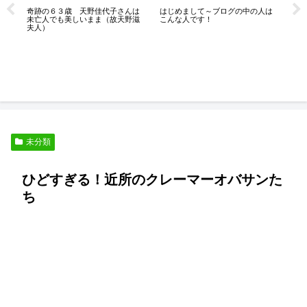
奇跡の６３歳 天野佳代子さんは
はじめまして～ブログの中の人は
未亡人でも美しいまま（故天野滋
こんな人です！
夫人）
シ
ん
的
未分類
ひどすぎる！近所のクレーマーオバサンた
ち