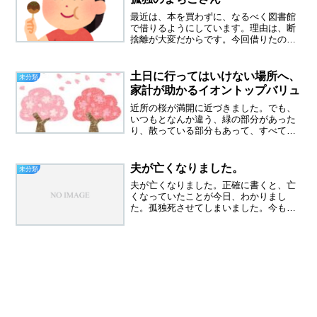
最近は、本を買わずに、なるべく図書館
で借りるようにしています。理由は、断
捨離が大変だからです。今回借りたの
は、懐かしのみつはしちかこさん。同年
代の方なら、一度は読んだこと、ありま
せんか？小さな恋の物語、よく読んでい
土日に行ってはいけない場所へ、
未分類
たのは高校時代？それよりも...
家計が助かるイオントップバリュ
近所の桜が満開に近づきました。でも、
いつもとなんか違う、緑の部分があった
り、散っている部分もあって、すべてが
ピンク色ではないのです。寒かったり、
暖かくなったりで、桜も戸惑っているの
かもですね土日に行ってはいけない場所
夫が亡くなりました。
未分類
へ体内時計のせいで、休み...
夫が亡くなりました。正確に書くと、亡
くなっていたことが今日、わかりまし
た。孤独死させてしまいました。今も震
えが止まりません。ブログなんて書いて
いる場合じゃないけれど、文字にすると
気持ちが落ち着くので、書きました。ま
ずはご報告まで。