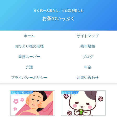
６０代一人暮らし、ソロ活を楽しむ
お茶のいっぷく
ホーム
サイトマップ
おひとり様の老後
熟年離婚
業務スーパー
ブログ
介護
年金
プライバシーポリシー
お問い合わせ
おひとり様の老後
はじめまして
私