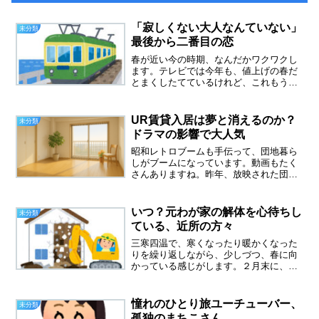
「寂しくない大人なんていない」
未分類
最後から二番目の恋
春が近い今の時期、なんだかワクワクし
ます。テレビでは今年も、値上げの春だ
とまくしたてているけれど、これもう何
年も言っている気がします。本当に、メ
ディアは、不安を煽るのが好きだなと見
てて思いました。寂しくない大人なんて
UR賃貸入居は夢と消えるのか？
未分類
いない最後から二番目の恋...
ドラマの影響で大人気
昭和レトロブームも手伝って、団地暮ら
しがブームになっています。動画もたく
さんありますね。昨年、放映された団地
のふたりに続き、現在放映中の幸せは食
べて寝てまても、UR賃貸住宅が舞台にな
っています。両ドラマとも、私が住んで
いつ？元わが家の解体を心待ちし
未分類
みたかった、東京郊外の...
ている、近所の方々
三寒四温で、寒くなったり暖かくなった
りを繰り返しながら、少しづつ、春に向
かっている感じがします。２月末に、妹
と温泉旅行をしたばかりですが、すでに
温泉と旅が恋しくなっています。元わが
家の売却の件で、何かとバタバタし、現
憧れのひとり旅ユーチューバー、
未分類
実逃避したくなります。次...
孤独のまちこさん